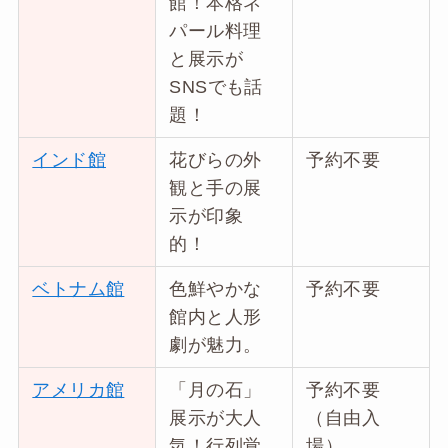
館！本格ネ
パール料理
と展示が
SNSでも話
題！
インド館
花びらの外
予約不要
観と手の展
示が印象
的！
ベトナム館
色鮮やかな
予約不要
館内と人形
劇が魅力。
アメリカ館
「月の石」
予約不要
展示が大人
（自由入
気！行列覚
場）