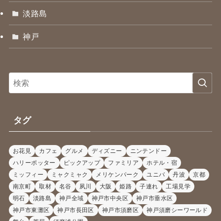
淡路島
神戸
タグ
お花見
カフェ
グルメ
ディズニー
ニンテンドー
ハリーポッター
ピックアップ
ファミリア
ホテル・宿
ミッフィー
ミャクミャク
メリケンパーク
ユニバ
丹波
京都
南京町
取材
名谷
夙川
大阪
姫路
子連れ
工場見学
明石
淡路島
神戸全域
神戸市中央区
神戸市垂水区
神戸市東灘区
神戸市長田区
神戸市須磨区
神戸須磨シーワールド