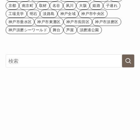
京都
南京町
取材
名谷
夙川
大阪
姫路
子連れ
工場見学
明石
淡路島
神戸全域
神戸市中央区
神戸市垂水区
神戸市東灘区
神戸市長田区
神戸市須磨区
神戸須磨シーワールド
舞台
芦屋
須磨浦公園