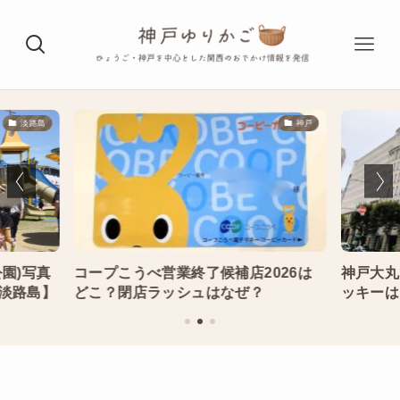
淡路島
神戸
園)写真
コープこうべ営業終了候補店2026は
神戸大丸
淡路島】
どこ？閉店ラッシュはなぜ？
ッキーは