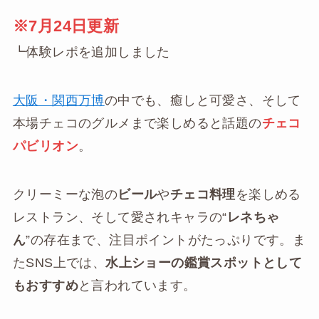
※7月24日更新
┗体験レポを追加しました
大阪・関西万博
の中でも、癒しと可愛さ、そして
本場チェコのグルメまで楽しめると話題の
チェコ
パビリオン
。
クリーミーな泡の
ビール
や
チェコ料理
を楽しめる
レストラン、そして愛されキャラの“
レネちゃ
ん
”の存在まで、注目ポイントがたっぷりです。ま
たSNS上では、
水上ショーの鑑賞スポットとして
もおすすめ
と言われています。