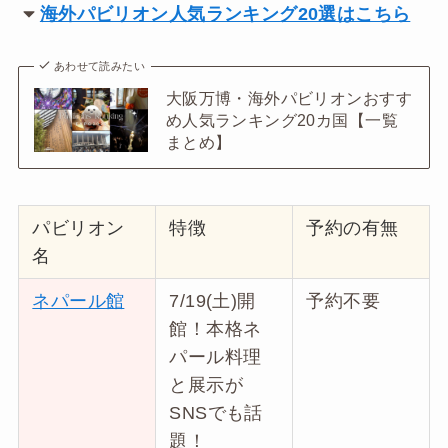
海外パビリオン人気ランキング20選はこちら
あわせて読みたい
大阪万博・海外パビリオンおすす
め人気ランキング20カ国【一覧
まとめ】
パビリオン
特徴
予約の有無
名
ネパール館
7/19(土)開
予約不要
館！本格ネ
パール料理
と展示が
SNSでも話
題！