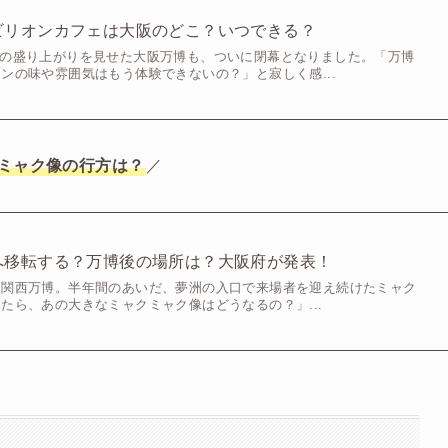
ビリオンカフェは大阪のどこ？いつできる？
たくさんの盛り上がりを見せた大阪万博も、ついに閉幕となりました。「万博
ンの味や雰囲気はもう体験できないの？」と寂しく感...
ミャク像の行方は？
／
へ移転する？万博後の場所は？大阪府が発表！
・関西万博。半年間のあいだ、夢洲の入口で来場者を迎え続けたミャク
たら、あの大きなミャクミャク像はどうなるの？」...