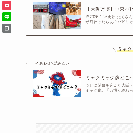
【大阪万博】中東パ
※2026.1.26更新 
が終わったらあのパビリオ
＼
ミャク
あわせて読みたい
ミャクミャク像どこ
ついに閉幕を迎えた大阪
ミャク像。「万博が終わっ