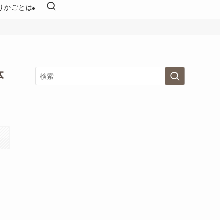
りかごとは
体