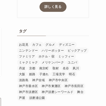
詳しく見る
タグ
お花見
カフェ
グルメ
ディズニー
ニンテンドー
ハリーポッター
ピックアップ
ファミリア
ホテル・宿
ミッフィー
ミャクミャク
メリケンパーク
ユニバ
丹波
京都
南京町
取材
名谷
夙川
大阪
姫路
子連れ
工場見学
明石
淡路島
神戸全域
神戸市中央区
神戸市垂水区
神戸市東灘区
神戸市長田区
神戸市須磨区
神戸須磨シーワールド
舞台
芦屋
須磨浦公園