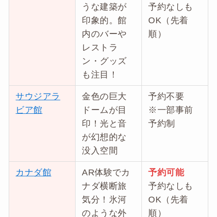
うな建築が
予約なしも
印象的。館
OK（先着
内のバーや
順）
レストラ
ン・グッズ
も注目！
サウジアラ
金色の巨大
予約不要
ビア館
ドームが目
※一部事前
印！光と音
予約制
が幻想的な
没入空間
カナダ館
AR体験でカ
予約可能
ナダ横断旅
予約なしも
気分！氷河
OK（先着
のような外
順）