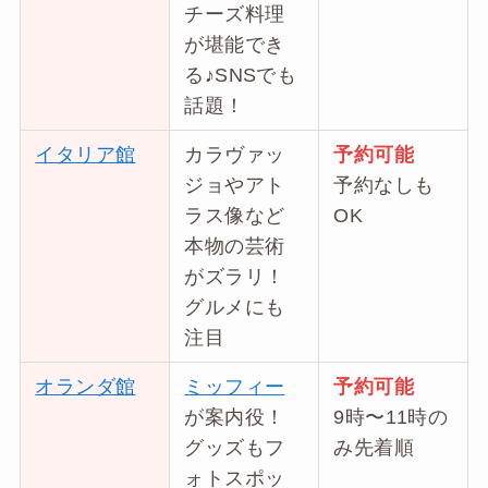
チーズ料理
が堪能でき
る♪SNSでも
話題！
イタリア館
カラヴァッ
予約可能
ジョやアト
予約なしも
ラス像など
OK
本物の芸術
がズラリ！
グルメにも
注目
オランダ館
ミッフィー
予約可能
が案内役！
9時〜11時の
グッズもフ
み先着順
ォトスポッ