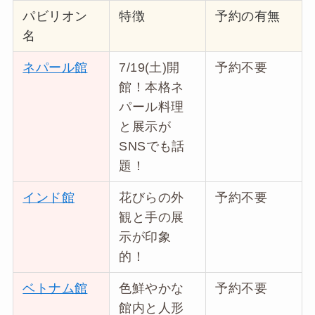
パビリオン
特徴
予約の有無
名
ネパール館
7/19(土)開
予約不要
館！本格ネ
パール料理
と展示が
SNSでも話
題！
インド館
花びらの外
予約不要
観と手の展
示が印象
的！
ベトナム館
色鮮やかな
予約不要
館内と人形