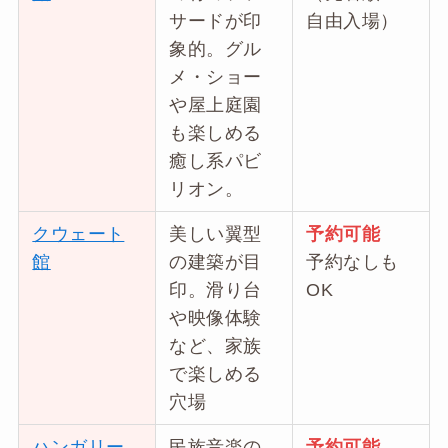
サードが印
自由入場）
象的。グル
メ・ショー
や屋上庭園
も楽しめる
癒し系パビ
リオン。
クウェート
美しい翼型
予約可能
館
の建築が目
予約なしも
印。滑り台
OK
や映像体験
など、家族
で楽しめる
穴場
ハンガリー
民族音楽の
予約可能