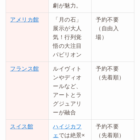
劇が魅力。
アメリカ館
「月の石」
予約不要
展示が大人
（自由入
気！行列覚
場）
悟の大注目
パビリオン
フランス館
ルイヴィト
予約不要
ンやディオ
（先着順）
ールなど、
アートとラ
グジュアリ
ーが融合
スイス館
ハイジカフ
予約不要
ェ
では絶景×
（先着順）