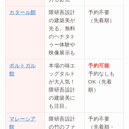
カタール館
隈研吾設計
予約不要
の建築美が
（先着順）
光る。無料
のヘナタト
ゥー体験や
映像展示も
ポルトガル
本場の味エ
予約可能
館
ッグタルト
予約なしも
が大人気！
OK（先着
隈研吾設計
順）
の建築美に
も注目。
マレーシア
隈研吾設計
予約不要
館
の竹のファ
（先着順・