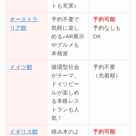
トも充実♪
オーストラ
予約不要で
予約可能
リア館
気軽に楽し
予約なしも
める♪AR展示
OK
やグルメも
本格派
ドイツ館
循環型社会
予約不要
がテーマ。
（先着順）
ドイツビー
ルが楽しめ
る本格レス
トランも人
気！
イギリス館
積み木のよ
予約可能