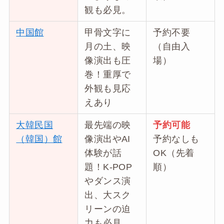
観も必見。
中国館
甲骨文字に
予約不要
月の土、映
（自由入
像演出も圧
場）
巻！重厚で
外観も見応
えあり
大韓民国
最先端の映
予約可能
（韓国）館
像演出やAI
予約なしも
体験が話
OK（先着
題！K-POP
順）
やダンス演
出、大スク
リーンの迫
力も必見