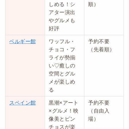
しめる！シ
順）
アター演出
やグルメも
好評
ベルギー館
ワッフル・
予約不要
チョコ・フ
（先着順）
ライが勢揃
い♡癒しの
空間とグル
メが楽しめ
る
スペイン館
黒潮×アート
予約不要
×グルメ！映
（自由入
像美とピン
場）
チョスが楽