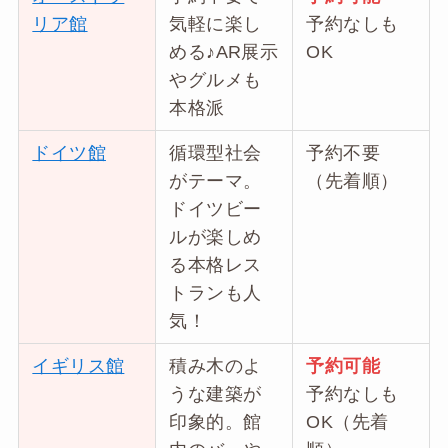
リア館
気軽に楽し
予約なしも
める♪AR展示
OK
やグルメも
本格派
ドイツ館
循環型社会
予約不要
がテーマ。
（先着順）
ドイツビー
ルが楽しめ
る本格レス
トランも人
気！
イギリス館
積み木のよ
予約可能
うな建築が
予約なしも
印象的。館
OK（先着