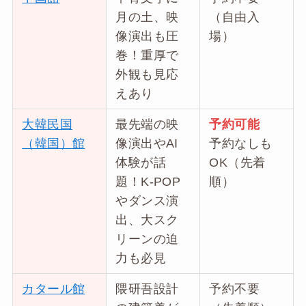
月の土、映
（自由入
像演出も圧
場）
巻！重厚で
外観も見応
えあり
大韓民国
最先端の映
予約可能
（韓国）館
像演出やAI
予約なしも
体験が話
OK（先着
題！K-POP
順）
やダンス演
出、大スク
リーンの迫
力も必見
カタール館
隈研吾設計
予約不要