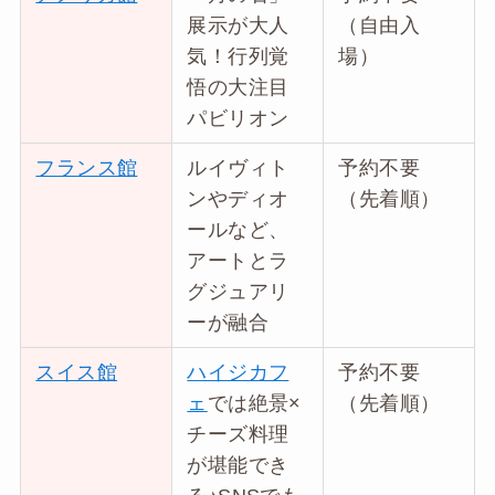
展示が大人
（自由入
気！行列覚
場）
悟の大注目
パビリオン
フランス館
ルイヴィト
予約不要
ンやディオ
（先着順）
ールなど、
アートとラ
グジュアリ
ーが融合
スイス館
ハイジカフ
予約不要
ェ
では絶景×
（先着順）
チーズ料理
が堪能でき