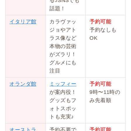
る♪SNSでも
話題！
イタリア館
カラヴァッ
予約可能
ジョやアト
予約なしも
ラス像など
OK
本物の芸術
がズラリ！
グルメにも
注目
オランダ館
ミッフィー
予約可能
が案内役！
9時〜11時の
グッズもフ
み先着順
ォトスポッ
トも充実♪
オーストラ
予約不要で
予約可能