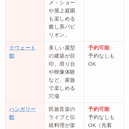
メ・ショー
や屋上庭園
も楽しめる
癒し系パビ
リオン。
クウェート
美しい翼型
予約可能
館
の建築が目
予約なしも
印。滑り台
OK
や映像体験
など、家族
で楽しめる
穴場
ハンガリー
民族音楽の
予約可能
館
ライブと伝
予約なしも
統料理が楽
OK（先着