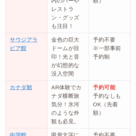
内のバーや
順）
レストラ
ン・グッズ
も注目！
サウジアラ
金色の巨大
予約不要
ビア館
ドームが目
※一部事前
印！光と音
予約制
が幻想的な
没入空間
カナダ館
AR体験でカ
予約可能
ナダ横断旅
予約なしも
気分！氷河
OK（先着
のような外
順）
観も必見。
中国館
甲骨文字に
予約不要