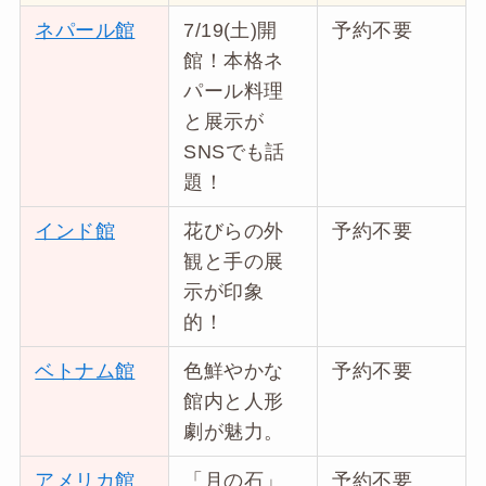
ネパール館
7/19(土)開
予約不要
館！本格ネ
パール料理
と展示が
SNSでも話
題！
インド館
花びらの外
予約不要
観と手の展
示が印象
的！
ベトナム館
色鮮やかな
予約不要
館内と人形
劇が魅力。
アメリカ館
「月の石」
予約不要