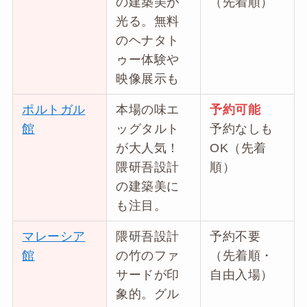
の建築美が
（先着順）
光る。無料
のヘナタト
ゥー体験や
映像展示も
ポルトガル
本場の味エ
予約可能
館
ッグタルト
予約なしも
が大人気！
OK（先着
隈研吾設計
順）
の建築美に
も注目。
マレーシア
隈研吾設計
予約不要
館
の竹のファ
（先着順・
サードが印
自由入場）
象的。グル