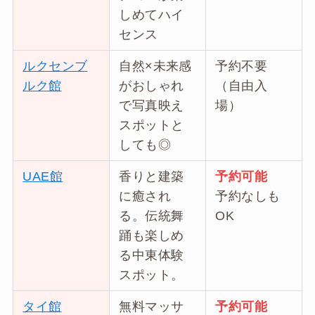
しめてハイ
センス
ルクセンブ
自然×未来感
予約不要
ルク館
がおしゃれ
（自由入
で写真映え
場）
スポットと
しても◎
UAE館
香りと建築
予約可能
に癒され
予約なしも
る。伝統舞
OK
踊も楽しめ
る中東体験
スポット。
タイ館
無料マッサ
予約可能