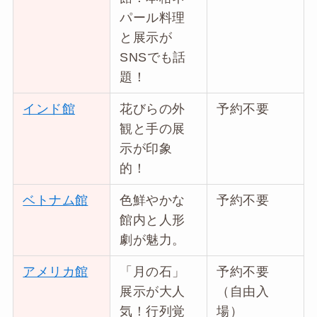
パール料理
と展示が
SNSでも話
題！
インド館
花びらの外
予約不要
観と手の展
示が印象
的！
ベトナム館
色鮮やかな
予約不要
館内と人形
劇が魅力。
アメリカ館
「月の石」
予約不要
展示が大人
（自由入
気！行列覚
場）