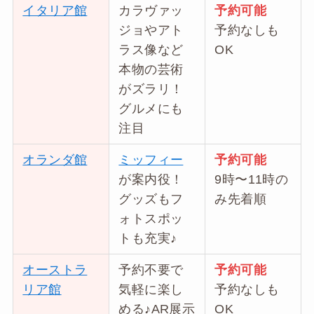
イタリア館
カラヴァッ
予約可能
ジョやアト
予約なしも
ラス像など
OK
本物の芸術
がズラリ！
グルメにも
注目
オランダ館
ミッフィー
予約可能
が案内役！
9時〜11時の
グッズもフ
み先着順
ォトスポッ
トも充実♪
オーストラ
予約不要で
予約可能
リア館
気軽に楽し
予約なしも
める♪AR展示
OK