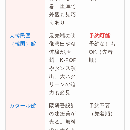
巻！重厚で
外観も見応
えあり
大韓民国
最先端の映
予約可能
（韓国）館
像演出やAI
予約なしも
体験が話
OK（先着
題！K-POP
順）
やダンス演
出、大スク
リーンの迫
力も必見
カタール館
隈研吾設計
予約不要
の建築美が
（先着順）
光る。無料
のヘナタト