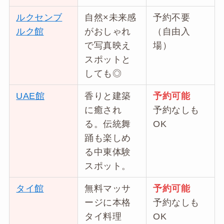
ルクセンブ
自然×未来感
予約不要
ルク館
がおしゃれ
（自由入
で写真映え
場）
スポットと
しても◎
UAE館
香りと建築
予約可能
に癒され
予約なしも
る。伝統舞
OK
踊も楽しめ
る中東体験
スポット。
タイ館
無料マッサ
予約可能
ージに本格
予約なしも
タイ料理
OK