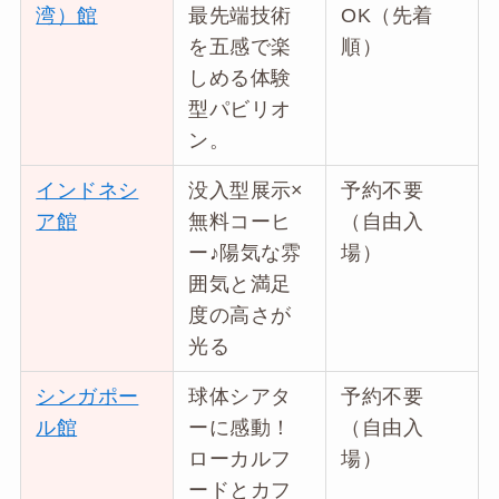
湾）館
最先端技術
OK（先着
を五感で楽
順）
しめる体験
型パビリオ
ン。
インドネシ
没入型展示×
予約不要
ア館
無料コーヒ
（自由入
ー♪陽気な雰
場）
囲気と満足
度の高さが
光る
シンガポー
球体シアタ
予約不要
ル館
ーに感動！
（自由入
ローカルフ
場）
ードとカフ