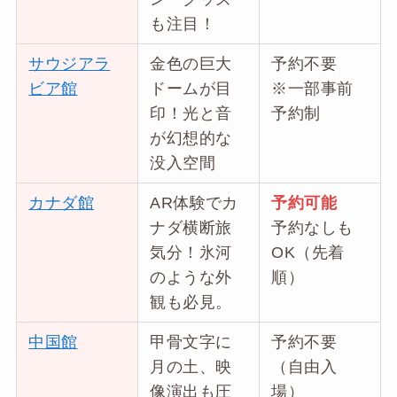
も注目！
サウジアラ
金色の巨大
予約不要
ビア館
ドームが目
※一部事前
印！光と音
予約制
が幻想的な
没入空間
カナダ館
AR体験でカ
予約可能
ナダ横断旅
予約なしも
気分！氷河
OK（先着
のような外
順）
観も必見。
中国館
甲骨文字に
予約不要
月の土、映
（自由入
像演出も圧
場）