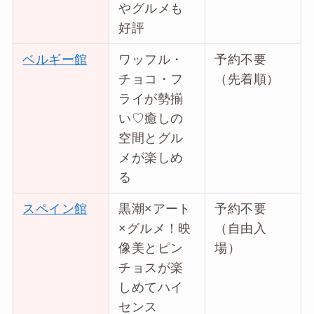
やグルメも
好評
ベルギー館
ワッフル・
予約不要
チョコ・フ
（先着順）
ライが勢揃
い♡癒しの
空間とグル
メが楽しめ
る
スペイン館
黒潮×アート
予約不要
×グルメ！映
（自由入
像美とピン
場）
チョスが楽
しめてハイ
センス