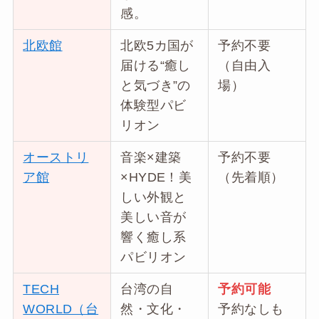
感。
北欧館
北欧5カ国が
予約不要
届ける“癒し
（自由入
と気づき”の
場）
体験型パビ
リオン
オーストリ
音楽×建築
予約不要
ア館
×HYDE！美
（先着順）
しい外観と
美しい音が
響く癒し系
パビリオン
TECH
台湾の自
予約可能
WORLD（台
然・文化・
予約なしも