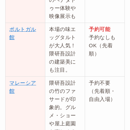
ゥー体験や
映像展示も
ポルトガル
本場の味エ
予約可能
館
ッグタルト
予約なしも
が大人気！
OK（先着
隈研吾設計
順）
の建築美に
も注目。
マレーシア
隈研吾設計
予約不要
館
の竹のファ
（先着順・
サードが印
自由入場）
象的。グル
メ・ショー
や屋上庭園