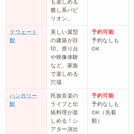
も楽しめる
癒し系パビ
リオン。
クウェート
美しい翼型
予約可能
館
の建築が目
予約なしも
印。滑り台
OK
や映像体験
など、家族
で楽しめる
穴場
ハンガリー
民族音楽の
予約可能
館
ライブと伝
予約なしも
統料理が楽
OK（先着
しめる！シ
順）
アター演出