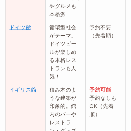
やグルメも
本格派
ドイツ館
循環型社会
予約不要
がテーマ。
（先着順）
ドイツビー
ルが楽しめ
る本格レス
トランも人
気！
イギリス館
積み木のよ
予約可能
うな建築が
予約なしも
印象的。館
OK（先着
内のバーや
順）
レストラ
ン・グッズ