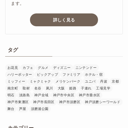
ます。
詳しく見る
タグ
お花見
カフェ
グルメ
ディズニー
ニンテンドー
ハリーポッター
ピックアップ
ファミリア
ホテル・宿
ミッフィー
ミャクミャク
メリケンパーク
ユニバ
丹波
京都
南京町
取材
名谷
夙川
大阪
姫路
子連れ
工場見学
明石
淡路島
神戸全域
神戸市中央区
神戸市垂水区
神戸市東灘区
神戸市長田区
神戸市須磨区
神戸須磨シーワールド
舞台
芦屋
須磨浦公園
カテゴリー