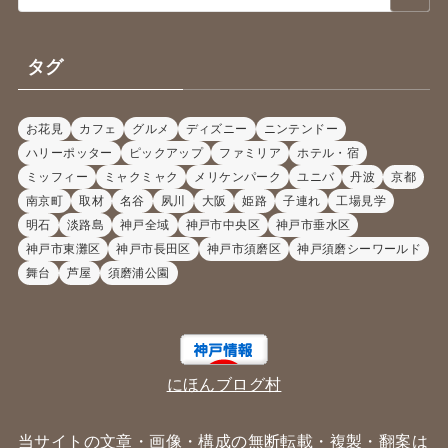
タグ
お花見
カフェ
グルメ
ディズニー
ニンテンドー
ハリーポッター
ピックアップ
ファミリア
ホテル・宿
ミッフィー
ミャクミャク
メリケンパーク
ユニバ
丹波
京都
南京町
取材
名谷
夙川
大阪
姫路
子連れ
工場見学
明石
淡路島
神戸全域
神戸市中央区
神戸市垂水区
神戸市東灘区
神戸市長田区
神戸市須磨区
神戸須磨シーワールド
舞台
芦屋
須磨浦公園
にほんブログ村
当サイトの文章・画像・構成の無断転載・複製・翻案は